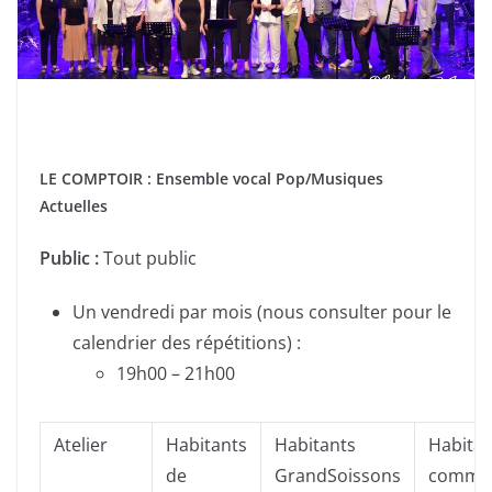
A
LE COMPTOIR :
Ensemble vocal Pop/Musiques
Actuelles
Public :
Tout public
Un vendredi par mois (nous consulter pour le
calendrier des répétitions) :
19h00 – 21h00
Atelier
Habitants
Habitants
Habitan
de
GrandSoissons
commu