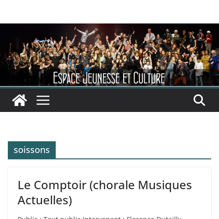
Passer
au
contenu
soissons
Le Comptoir (chorale Musiques
Actuelles)